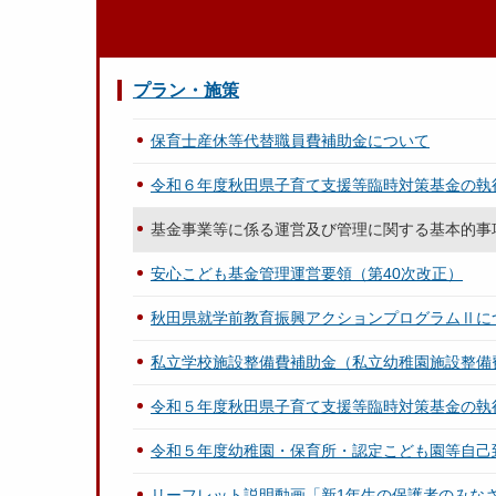
プラン・施策
保育士産休等代替職員費補助金について
令和６年度秋田県子育て支援等臨時対策基金の執
基金事業等に係る運営及び管理に関する基本的事
安心こども基金管理運営要領（第40次改正）
秋田県就学前教育振興アクションプログラムⅡに
私立学校施設整備費補助金（私立幼稚園施設整備
令和５年度秋田県子育て支援等臨時対策基金の執
令和５年度幼稚園・保育所・認定こども園等自己
リーフレット説明動画「新1年生の保護者のみな