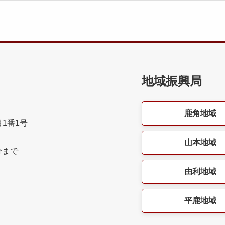
地域振興局
鹿角地域
目1番1号
山本地域
分まで
由利地域
平鹿地域