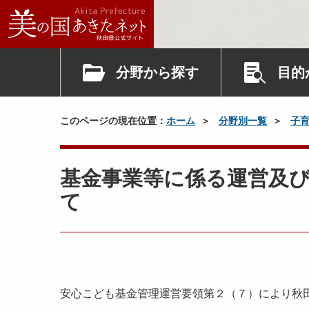
分野から探す
目的
このページの現在位置：
ホーム
分野別一覧
子
基金事業等に係る運営及
て
安心こども基金管理運営要領第２（７）により秋