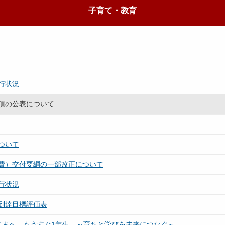
子育て・教育
行状況
項の公表について
ついて
費）交付要綱の一部改正について
行状況
到達目標評価表
さまへ」もうすぐ1年生 ～育ちと学びを未来につなぐ～