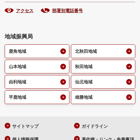
アクセス
部署別電話番号
地域振興局
鹿角地域
北秋田地域
山本地域
秋田地域
由利地域
仙北地域
平鹿地域
雄勝地域
サイトマップ
ガイドライン
個人情報保護
著作権・リンク・免責事項