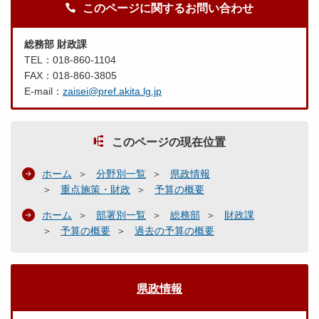
このページに関するお問い合わせ
総務部 財政課
TEL：018-860-1104
FAX：018-860-3805
E-mail：
zaisei@pref.akita.lg.jp
このページの現在位置
ホーム
分野別一覧
県政情報
重点施策・財政
予算の概要
ホーム
部署別一覧
総務部
財政課
予算の概要
過去の予算の概要
県政情報