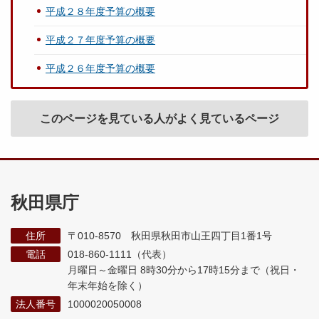
平成２８年度予算の概要
平成２７年度予算の概要
平成２６年度予算の概要
このページを見ている人がよく見ているページ
秋田県庁
住所
〒010-8570 秋田県秋田市山王四丁目1番1号
電話
018-860-1111（代表）
月曜日～金曜日 8時30分から17時15分まで
（祝日・
年末年始を除く）
法人番号
1000020050008