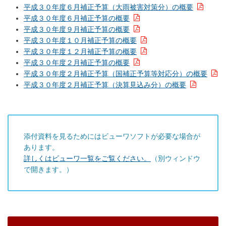
平成３０年度６月補正予算（大雨被害対策分）の概要
平成３０年度６月補正予算の概要
平成３０年度９月補正予算の概要
平成３０年度１０月補正予算の概要
平成３０年度１２月補正予算の概要
平成３０年度２月補正予算の概要
平成３０年度２月補正予算（国補正予算等対応分）の概要
平成３０年度２月補正予算（決算見込み分）の概要
添付資料を見るためにはビューワソフトが必要な場合が
あります。
詳しくはビューワ一覧をご覧ください。
（別ウィンドウ
で開きます。）