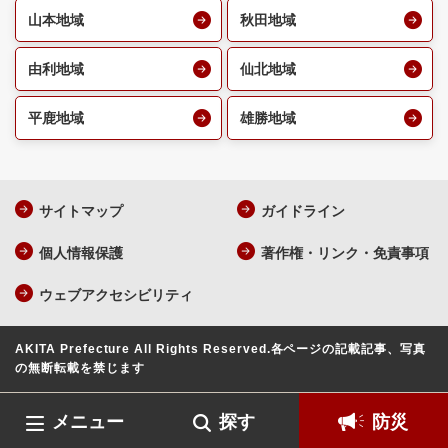
山本地域
秋田地域
由利地域
仙北地域
平鹿地域
雄勝地域
サイトマップ
ガイドライン
個人情報保護
著作権・リンク・免責事項
ウェブアクセシビリティ
AKITA Prefecture All Rights Reserved.
各ページの記載記事、写真
の無断転載を禁じます
メニュー
探す
防災