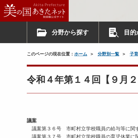
分野から探す
目的
このページの現在位置：
ホーム
分野別一覧
子
令和４年第１４回【９月２
議案
議案第３６号 市町村立学校職員の給与等に関
議案第３７号 市町村立学校職員の育児休業に