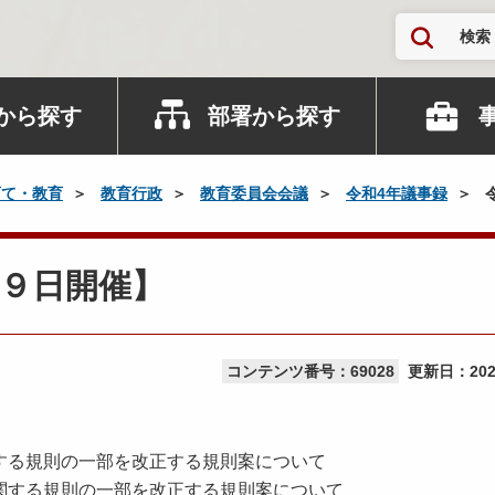
検索
から探す
部署から探す
育て・教育
教育行政
教育委員会会議
令和4年議事録
９日開催】
コンテンツ番号：69028
更新日：
20
する規則の一部を改正する規則案について
関する規則の一部を改正する規則案について