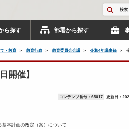
検索
から探す
部署から探す
育て・教育
教育行政
教育委員会会議
令和4年議事録
日開催】
コンテンツ番号：65017
更新日：
20
る基本計画の改定（案）について