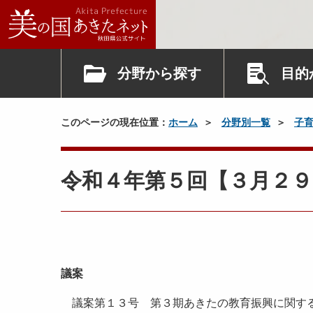
分野から探す
目的
このページの現在位置：
ホーム
分野別一覧
子
令和４年第５回【３月２９
議案
議案第１３号 第３期あきたの教育振興に関す