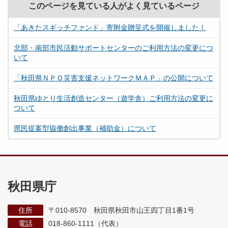
このページを見ている人がよく見ているページ
「あきたスギッチファンド」寄附金贈呈式を開催しました！
北部・南部市民活動サポートセンターのご利用方法の変更につ
いて
「秋田県ＮＰＯ災害支援ネットワークＭＡＰ」の公開について
秋田県ゆとり生活創造センター（遊学舎）ご利用方法の変更に
ついて
県民提案型協働創出事業（補助金）について
秋田県庁
住所
〒010-8570 秋田県秋田市山王四丁目1番1号
電話
018-860-1111（代表）