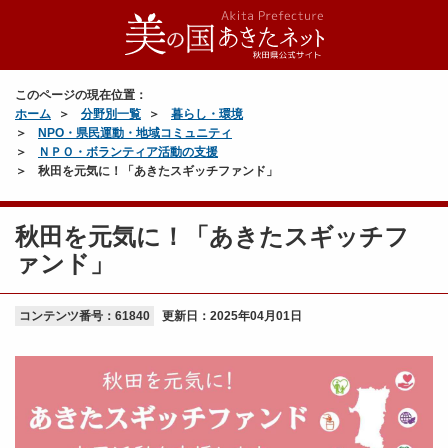
このページの現在位置：
ホーム
分野別一覧
暮らし・環境
NPO・県民運動・地域コミュニティ
ＮＰＯ・ボランティア活動の支援
秋田を元気に！「あきたスギッチファンド」
秋田を元気に！「あきたスギッチフ
ァンド」
コンテンツ番号：61840
更新日：
2025年04月01日