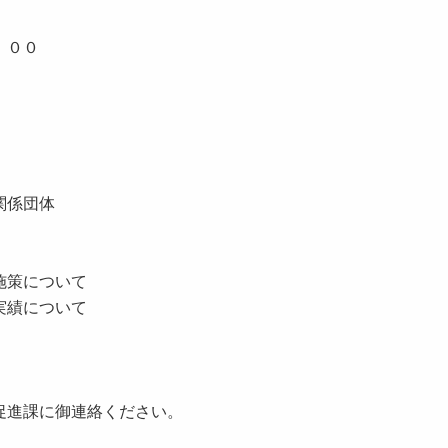
：００
関係団体
施策について
実績について
進課に御連絡ください。