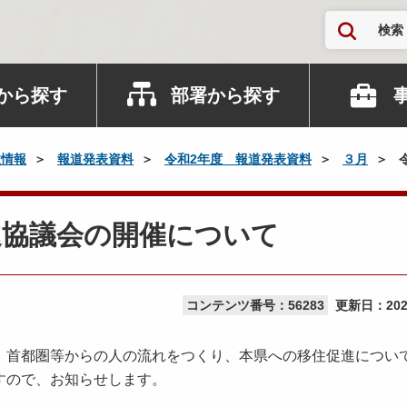
検索
から探す
部署から探す
政情報
報道発表資料
令和2年度 報道発表資料
３月
進協議会の開催について
コンテンツ番号：56283
更新日：
20
首都圏等からの人の流れをつくり、本県への移住促進につい
すので、お知らせします。