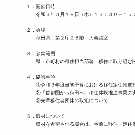
１．開催日時
令和３年３月１８日（木）１３：３０～１５
２．会場
秋田県庁第２庁舎８階 大会議室
３．参集範囲
県・市町村の移住担当部署、移住に取り組む
４．協議事項
①令和３年度当初予算における移住定住推進
②「首都圏から秋田へ」移住体験推進事業の
③先輩移住者団体の取組について
５．取材について
取材を希望される場合は、事前に移住・定住促