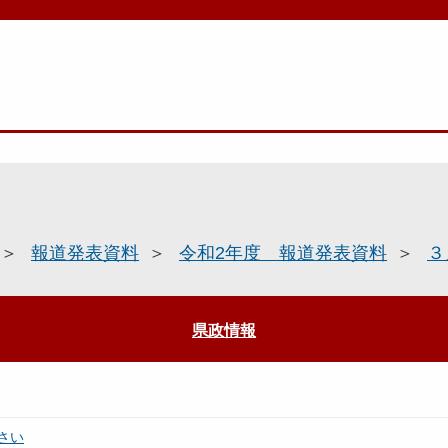
報道発表資料
令和2年度 報道発表資料
３
県政情報
さい