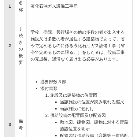
名
1
液化石油ガス設備工事届
称
手
学校、病院、興行場その他の多数の者が出入する
続
施設又は多数の者が居住する建築物であって、省
き
2
令で定めるものに係る液化石油ガス設備工事（省
の
令で定めるものに限る。）をした者は、設備工事
概
の完成後、遅滞なく届け出る必要があります。
要
必要部数３部
添付書類
施設又は建築物の位置図
当該施設の位置が読み取れる縮尺
当該施設に色付け
供給設備の配置図及び配管図
備
敷地図、建物図、建物に対する貯蔵
3
考
施設位置を明示
配管図は供給設備（容器等～供給配