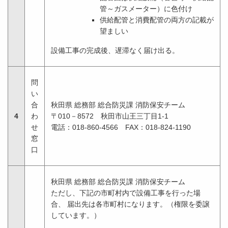
管～ガスメーター）に色付け
供給配管と消費配管の両方の記載が
望ましい
設備工事の完成後、遅滞なく届け出る。
問
い
合
秋田県 総務部 総合防災課 消防保安チーム
4
わ
〒010－8572 秋田市山王三丁目1-1
せ
電話：018-860-4566 FAX：018-824-1190
窓
口
秋田県 総務部 総合防災課 消防保安チーム
ただし、下記の市町村内で設備工事を行った場
合、 届出先は各市町村になります。（権限を委譲
しています。）