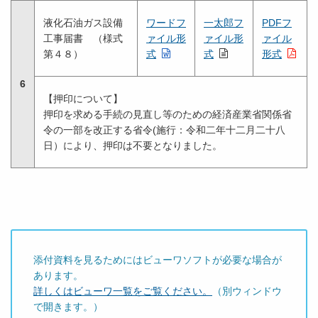
液化石油ガス設備
ワードフ
一太郎フ
PDFフ
工事届書 （様式
ァイル形
ァイル形
ァイル
第４８）
式
式
形式
6
【押印について】
押印を求める手続の見直し等のための経済産業省関係省
令の一部を改正する省令(施行：令和二年十二月二十八
日）により、押印は不要となりました。
添付資料を見るためにはビューワソフトが必要な場合が
あります。
詳しくはビューワ一覧をご覧ください。
（別ウィンドウ
で開きます。）