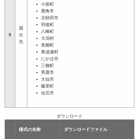
小坂町
鹿角市
北秋田市
羽後町
届
八峰町
5
出
大潟村
先
美郷町
東成瀬村
にかほ市
三種町
男鹿市
大仙市
藤里町
仙北市
ダウンロード
様式の名称
ダウンロードファイル