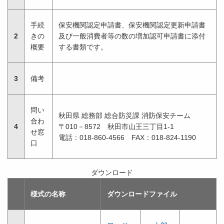
手続
保安機関認定申請書、保安機関認定更新申請書
2
きの
及び一般消費者等の数の増加認可申請書に添付
概要
する書類です。
3
備考
問い
秋田県 総務部 総合防災課 消防保安チーム
合わ
4
〒010－8572 秋田市山王三丁目1-1
せ窓
電話：018-860-4566 FAX：018-824-1190
口
ダウンロード
様式の名称
ダウンロードファイル