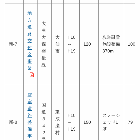
地
方
大
道
曲
路
大
大
H18
歩道融雪
交
新-7
森
仙
～
120
施設整備
100
付
羽
市
H19
370m
金
後
事
線
業
雪
寒
国
道
道
東
路
H18
スノーシ
３
成
新-8
整
～
150
ェッド1
79
４
瀬
備
H19
基
２
村
事
号