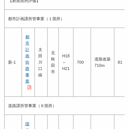
【新規箇所評価】
都市計画課所管事業（１箇所）
都
市
計
太
北
画
田
H18
秋
道路改築
新-1
街
川
～
700
81
田
710m
路
口
H21
市
事
線
業
道路課所管事業（６箇所）
国