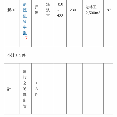
崩
湯
H18
戸
法枠工
新-15
壊
沢
～
230
87
沢
2,500m2
対
市
H22
策
事
業
小計１３件
建
設
交
１
計
通
３
部
件
所
管