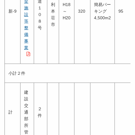
全
道
利
H18
簡易パー
施
１
新-9
本
～
320
キング
95
設
０
荘
H20
4,500m2
等
８
市
整
号
備
事
業
小計２件
建
設
交
２
計
通
件
部
所
管