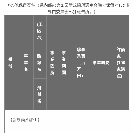
その他保留案件（県内部の第１回新規箇所選定会議で保留とした箇
専門委員会へは報告済。）
(工
区
名)
総事
評価
事
事
事
路
業費
点
番
業
業
業
線
（百
事業概要
(100
号
箇
期
名
名
万
点満
所
間
円）
点)
河
川
名
【新規箇所評価】