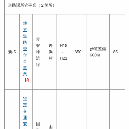
道路課所管事業（２箇所）
地
方
道
常
路
磐
峰
H18
交
歩道整備
新-5
峰
浜
～
350
85
付
600m
浜
村
H21
金
線
事
業
特
定
交
通
安
国
由