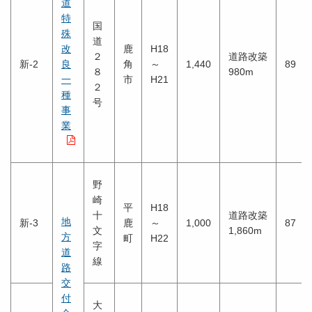
道
特
国
殊
道
改
鹿
H18
２
道路改築
新-2
良
角
～
1,440
89
８
980m
一
市
H21
２
種
号
事
業
野
崎
平
H18
十
道路改築
地
新-3
鹿
～
1,000
87
文
1,860m
方
町
H22
字
道
線
路
交
付
大