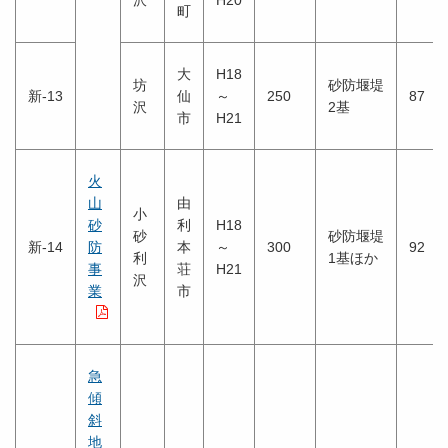
沢
H20
町
大
H18
坊
砂防堰堤
新-13
仙
～
250
87
沢
2基
市
H21
火
山
由
小
砂
利
H18
砂
砂防堰堤
新-14
防
本
～
300
92
利
1基ほか
事
荘
H21
沢
業
市
急
傾
斜
地