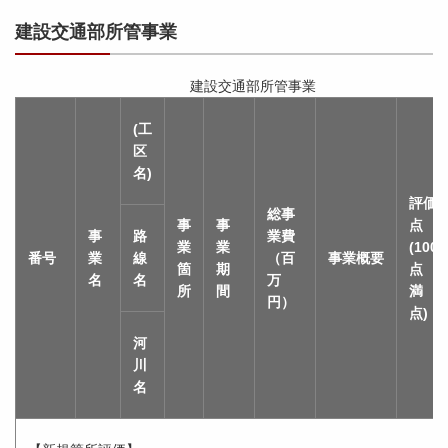
建設交通部所管事業
建設交通部所管事業
(工
区
名)
評価
総事
事
事
点
事
路
業費
業
業
(100
番号
業
線
（百
事業概要
箇
期
点
名
名
万
所
間
満
円）
点)
河
川
名