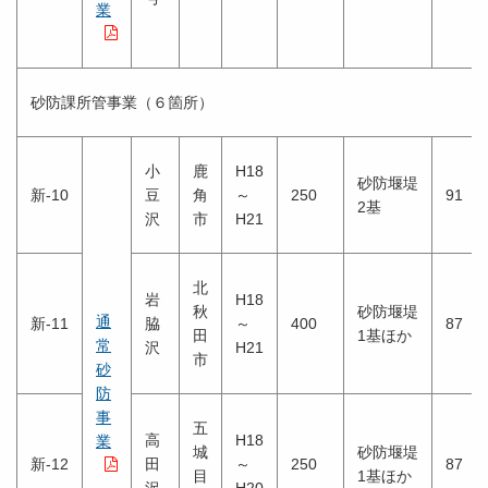
業
砂防課所管事業（６箇所）
小
鹿
H18
砂防堰堤
新-10
豆
角
～
250
91
2基
沢
市
H21
北
岩
H18
秋
砂防堰堤
通
新-11
脇
～
400
87
田
1基ほか
常
沢
H21
市
砂
防
事
五
高
H18
業
城
砂防堰堤
新-12
田
～
250
87
目
1基ほか