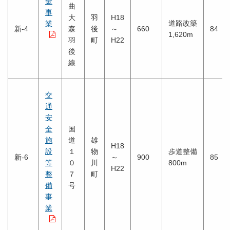
金
曲
事
大
羽
H18
道路改築
業
新-4
森
後
～
660
84
1,620m
羽
町
H22
後
線
交
通
安
全
国
施
道
雄
H18
設
１
物
歩道整備
新-6
～
900
85
等
０
川
800m
H22
整
７
町
備
号
事
業