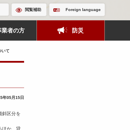
閲覧補助
Foreign language
事業者の方
防災
ついて
15年05月15日
傾斜区分を
るほか、貸