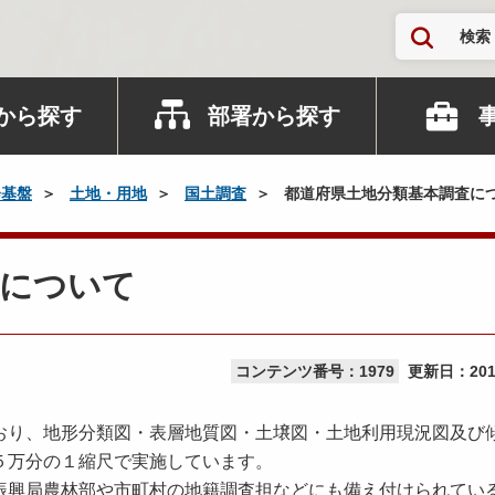
検索
から探す
部署から探す
会基盤
土地・用地
国土調査
都道府県土地分類基本調査に
査について
コンテンツ番号：1979
更新日：
20
り、地形分類図・表層地質図・土壌図・土地利用現況図及び
５万分の１縮尺で実施しています。
興局農林部や市町村の地籍調査担などにも備え付けられてい