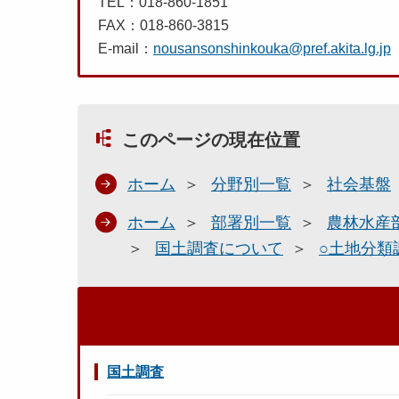
TEL：018-860-1851
FAX：018-860-3815
E-mail：
nousansonshinkouka@pref.akita.lg.jp
このページの現在位置
ホーム
分野別一覧
社会基盤
ホーム
部署別一覧
農林水産
国土調査について
○土地分類
国土調査