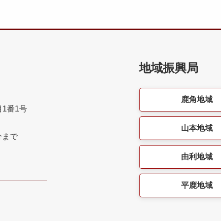
地域振興局
鹿角地域
目1番1号
山本地域
分まで
由利地域
平鹿地域