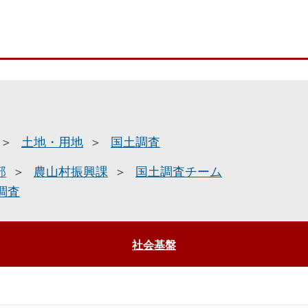
土地・用地
国土調査
部
農山村振興課
国土調査チーム
調査
社会基盤