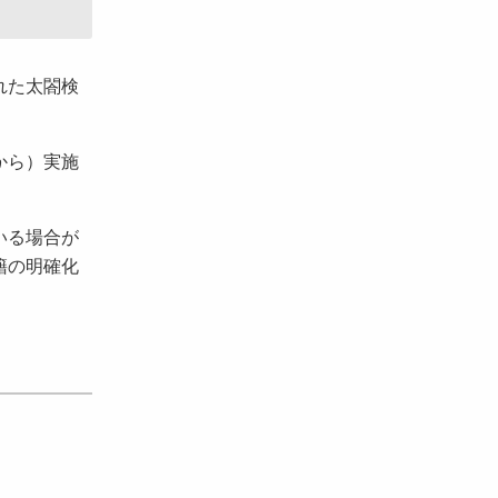
れた太閤検
から）実施
いる場合が
籍の明確化