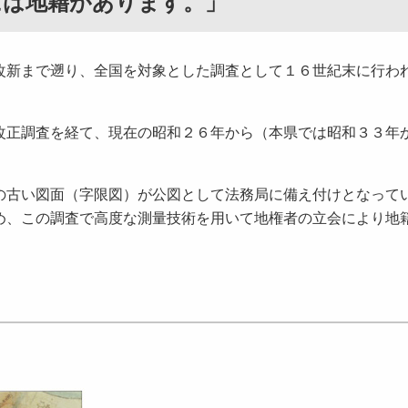
には地籍があります。」
新まで遡り、全国を対象とした調査として１６世紀末に行わ
正調査を経て、現在の昭和２６年から（本県では昭和３３年
古い図面（字限図）が公図として法務局に備え付けとなって
め、この調査で高度な測量技術を用いて地権者の立会により地