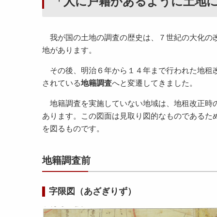
「人に戸籍があるように土地
我が国の土地の調査の歴史は、７世紀の大化の改
地があります。
その後、明治６年から１４年まで行われた地租改
されている
地籍調査
へと変遷してきました。
地籍調査を実施していない地域は、地租改正時の
あります。この図面は見取り図的なものであるた
を図るものです。
地籍調査前
字限図（あざぎりず）