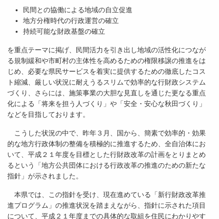
民間との協働による地域の自立促進
地方分権時代の行政運営の確立
持続可能な財政基盤の確立
を重点テーマに掲げ、民間活力を引き出し地域の活性化につなが
る規制緩和や市町村の主体性を高めるための権限移譲の推進をは
じめ、必要な県民サービスを着実に提供するための徹底したコス
ト縮減、厳しい状況に耐えうるスリムで効率的な行財政システム
づくり、さらには、施策事業の大胆な見直しを通じた更なる重点
化による「将来を担う人づくり」や「安全・安心な秋田づくり」
などを目指しております。
こうした状況の中で、昨年３月、国から、簡素で効率的・効果
的な地方行政体制の整備を積極的に推進するため、全自治体にお
いて、平成２１年度を目標とした行財政改革の計画をとりまとめ
るという「地方公共団体における行政改革の推進のための新たな
指針」が示されました。
本県では、この指針を受け、現在進めている「新行財政改革推
進プログラム」の推進状況を踏まえながら、指針に示された項目
について、平成２１年度までの具体的な取組を住民にわかりやす