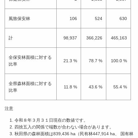
風致保安林
106
524
630
計
98,937
366,226
465,163
全保安林面積に対する
21.3 %
78.7 %
100.0 %
比率
全県森林面積に対する
11.8 %
43.6 %
55.4 %
比率
注意
令和８年３月３１日現在の数値です。
四捨五入の関係で端数が合わない場合があります。
秋田県の森林面積は839,436 ha（民有林447,914 ha、 国有林