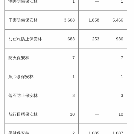
潮害防備保安林
1
—
1
干害防備保安林
3,608
1,858
5,466
なだれ防止保安林
683
253
936
防火保安林
7
—
7
魚つき保安林
1
—
1
落石防止保安林
3
—
3
航行目標保安林
10
—
10
保健保安林
2
1,085
1,087