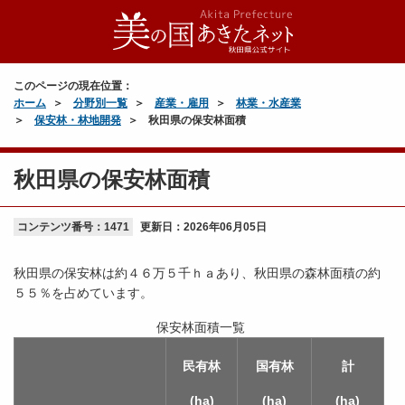
このページの現在位置：
ホーム
分野別一覧
産業・雇用
林業・水産業
保安林・林地開発
秋田県の保安林面積
秋田県の保安林面積
コンテンツ番号：1471
更新日：
2026年06月05日
秋田県の保安林は約４６万５千ｈａあり、秋田県の森林面積の約
５５％を占めています。
保安林面積一覧
民有林
国有林
計
(ha)
(ha)
(ha)