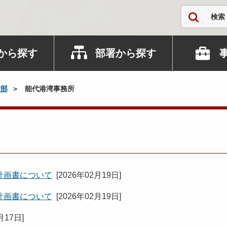
検索
から探す
部署から探す
設部
能代港湾事務所
計画書について
[
2026年02月19日
]
計画書について
[
2026年02月19日
]
月17日
]