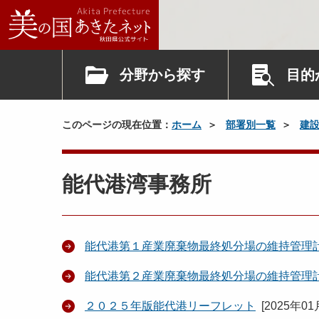
分野から探す
目的
このページの現在位置：
ホーム
部署別一覧
建
能代港湾事務所
能代港第１産業廃棄物最終処分場の維持管理
能代港第２産業廃棄物最終処分場の維持管理
２０２５年版能代港リーフレット
[
2025年01