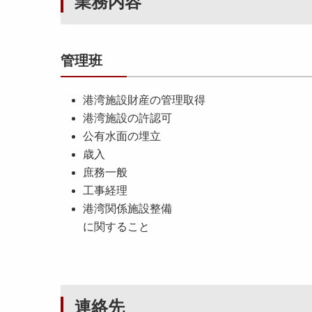
業務内容
管理班
港湾施設財産の管理取得
港湾施設の許認可
公有水面の埋立
歳入
庶務一般
工事経理
港湾関係施設整備
に関すること
連絡先