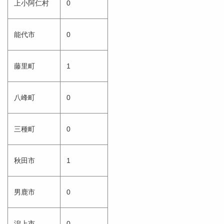
上小阿仁村
0
能代市
0
藤里町
1
八峰町
0
三種町
0
秋田市
1
男鹿市
0
潟上市
0