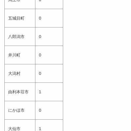
五城目町
0
八郎潟市
0
井川町
0
大潟村
0
由利本荘市
1
にかほ市
0
大仙市
1