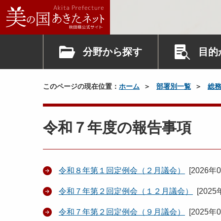
分野から探す
目的
このページの現在位置：
ホーム
部署別一覧
総
令和７年度の報告事項
令和８年第１回定例会（２月議会）
[
2026年
令和７年第２回定例会（１２月議会）
[
2025
令和７年第２回定例会（９月議会）
[
2025年