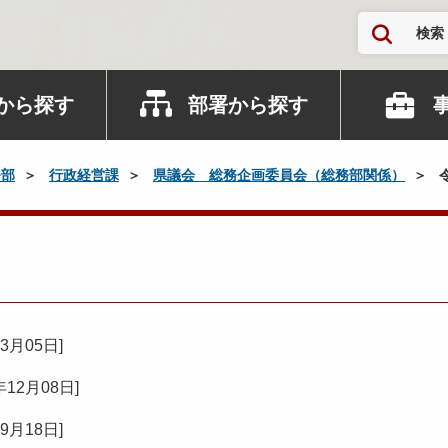
検索
から探す
部署から探す
務部
行政経営課
県議会 総務企画委員会（総務部関係）
03月05日
]
年12月08日
]
09月18日
]