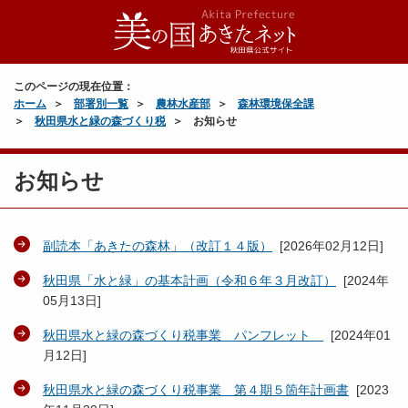
このページの現在位置：
ホーム
部署別一覧
農林水産部
森林環境保全課
秋田県水と緑の森づくり税
お知らせ
お知らせ
副読本「あきたの森林」（改訂１４版）
[
2026年02月12日
]
秋田県「水と緑」の基本計画（令和６年３月改訂）
[
2024年
05月13日
]
秋田県水と緑の森づくり税事業 パンフレット
[
2024年01
月12日
]
秋田県水と緑の森づくり税事業 第４期５箇年計画書
[
2023