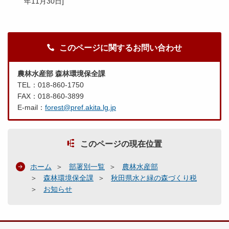
年11月30日
]
このページに関するお問い合わせ
農林水産部 森林環境保全課
TEL：018-860-1750
FAX：018-860-3899
E-mail：
forest@pref.akita.lg.jp
このページの現在位置
ホーム
部署別一覧
農林水産部
森林環境保全課
秋田県水と緑の森づくり税
お知らせ