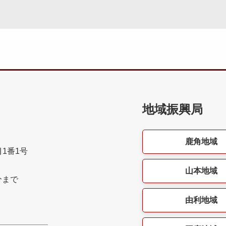
地域振興局
鹿角地域
目1番1号
山本地域
分まで
由利地域