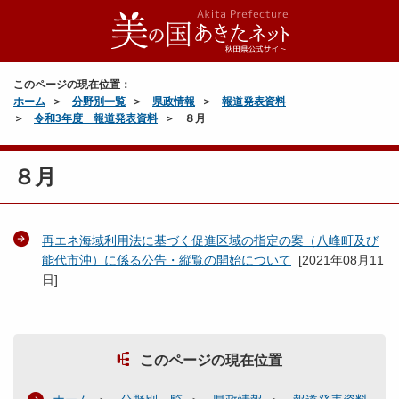
このページの現在位置：
ホーム
分野別一覧
県政情報
報道発表資料
令和3年度 報道発表資料
８月
８月
再エネ海域利用法に基づく促進区域の指定の案（八峰町及び
能代市沖）に係る公告・縦覧の開始について
[
2021年08月11
日
]
このページの現在位置