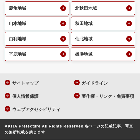
鹿角地域
北秋田地域
山本地域
秋田地域
由利地域
仙北地域
平鹿地域
雄勝地域
サイトマップ
ガイドライン
個人情報保護
著作権・リンク・免責事項
ウェブアクセシビリティ
AKITA Prefecture All Rights Reserved.
各ページの記載記事、写真
の無断転載を禁じます