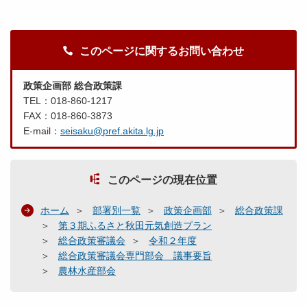
このページに関するお問い合わせ
政策企画部 総合政策課
TEL：018-860-1217
FAX：018-860-3873
E-mail：
seisaku@pref.akita.lg.jp
このページの現在位置
ホーム
部署別一覧
政策企画部
総合政策課
第３期ふるさと秋田元気創造プラン
総合政策審議会
令和２年度
総合政策審議会専門部会 議事要旨
農林水産部会