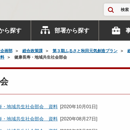
検索
から探す
部署から探す
策企画部
総合政策課
第３期ふるさと秋田元気創造プラン
資料
健康長寿・地域共生社会部会
会
寿・地域共生社会部会 資料
[
2020年10月01日
]
寿・地域共生社会部会 資料
[
2020年08月27日
]