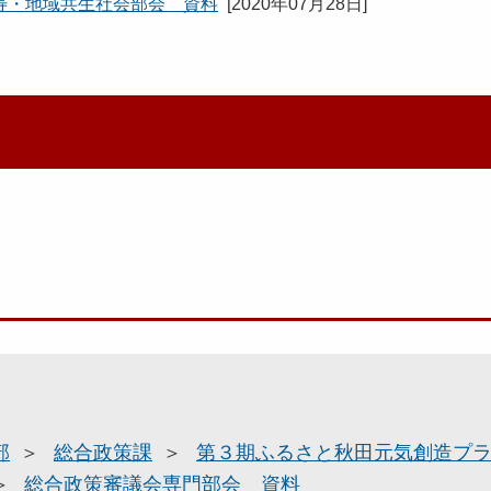
寿・地域共生社会部会 資料
[
2020年07月28日
]
部
総合政策課
第３期ふるさと秋田元気創造プ
総合政策審議会専門部会 資料