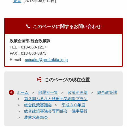
要旨
[
2018年08月14日
]
このページに関するお問い合わせ
政策企画部 総合政策課
TEL：018-860-1217
FAX：018-860-3873
E-mail：
seisaku@pref.akita.lg.jp
このページの現在位置
ホーム
部署別一覧
政策企画部
総合政策課
第３期ふるさと秋田元気創造プラン
総合政策審議会
平成３０年度
総合政策審議会専門部会 議事要旨
農林水産部会