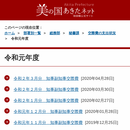
このページの現在位置：
ホーム
部署別一覧
総務部
秘書課
交際費の支出状況
令和元年度
令和元年度
令和２年３月分 知事副知事交際費
[
2020年04月28日
]
令和２年２月分 知事副知事交際費
[
2020年03月30日
]
令和２年１月分 知事副知事交際費
[
2020年02月27日
]
令和元年１２月分 知事副知事交際費
[
2020年01月28日
]
令和元年１１月分 知事副知事交際費
[
2019年12月25日
]