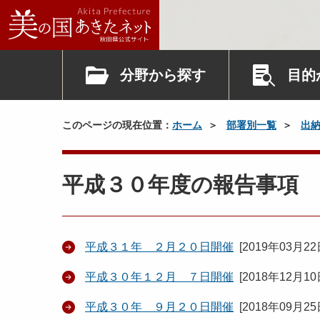
分野から探す
目的
このページの現在位置：
ホーム
部署別一覧
出
平成３０年度の報告事項
平成３１年 ２月２０日開催
[
2019年03月2
平成３０年１２月 ７日開催
[
2018年12月1
平成３０年 ９月２０日開催
[
2018年09月2