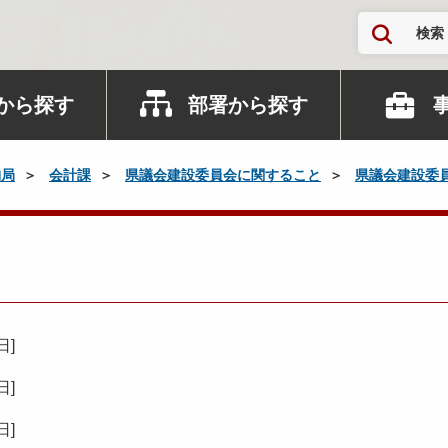
検索
から探す
部署から探す
納局
会計課
県議会建設委員会に関すること
県議会建設委
2日
]
0日
]
5日
]