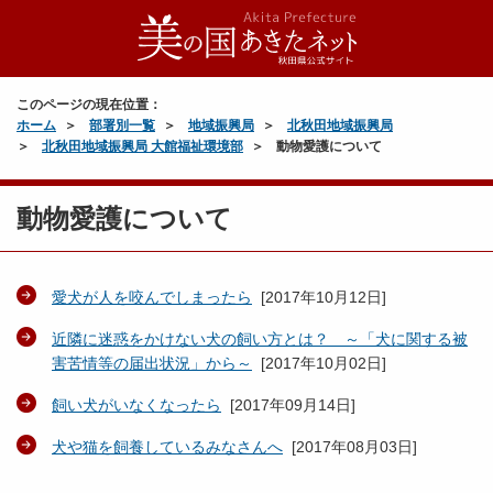
このページの現在位置：
ホーム
部署別一覧
地域振興局
北秋田地域振興局
北秋田地域振興局 大館福祉環境部
動物愛護について
動物愛護について
愛犬が人を咬んでしまったら
[
2017年10月12日
]
近隣に迷惑をかけない犬の飼い方とは？ ～「犬に関する被
害苦情等の届出状況」から～
[
2017年10月02日
]
飼い犬がいなくなったら
[
2017年09月14日
]
犬や猫を飼養しているみなさんへ
[
2017年08月03日
]