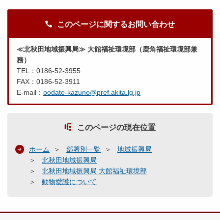
このページに関するお問い合わせ
≪北秋田地域振興局≫ 大館福祉環境部（鹿角福祉環境部兼
務）
TEL：0186-52-3955
FAX：0186-52-3911
E-mail：
oodate-kazuno@pref.akita.lg.jp
このページの現在位置
ホーム
部署別一覧
地域振興局
北秋田地域振興局
北秋田地域振興局 大館福祉環境部
動物愛護について