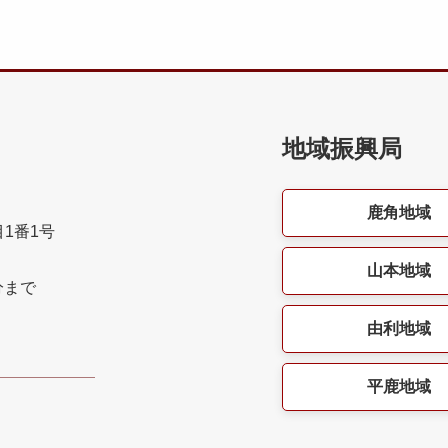
地域振興局
鹿角地域
目1番1号
山本地域
分まで
由利地域
平鹿地域