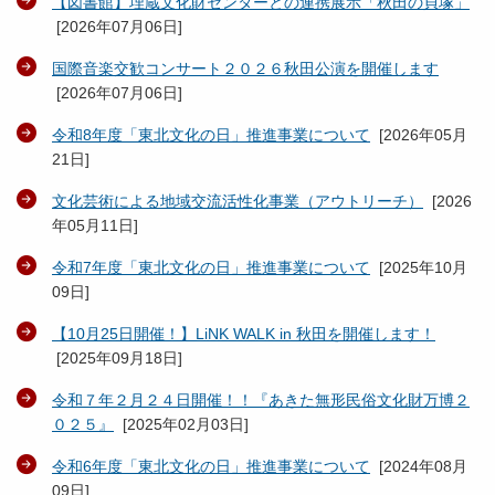
【図書館】埋蔵文化財センターとの連携展示「秋田の貝塚」
[
2026年07月06日
]
国際音楽交歓コンサート２０２６秋田公演を開催します
[
2026年07月06日
]
令和8年度「東北文化の日」推進事業について
[
2026年05月
21日
]
文化芸術による地域交流活性化事業（アウトリーチ）
[
2026
年05月11日
]
令和7年度「東北文化の日」推進事業について
[
2025年10月
09日
]
【10月25日開催！】LiNK WALK in 秋田を開催します！
[
2025年09月18日
]
令和７年２月２４日開催！！『あきた無形民俗文化財万博２
０２５』
[
2025年02月03日
]
令和6年度「東北文化の日」推進事業について
[
2024年08月
09日
]