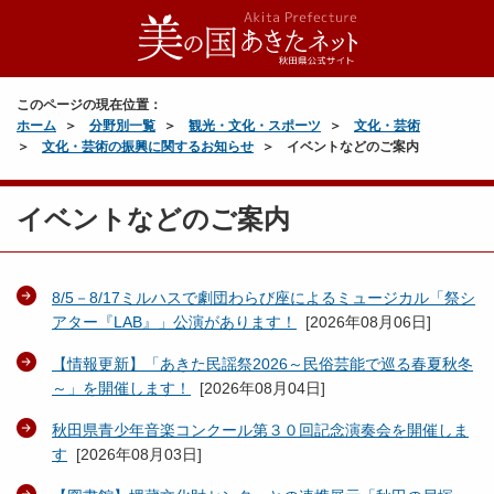
このページの現在位置：
ホーム
分野別一覧
観光・文化・スポーツ
文化・芸術
文化・芸術の振興に関するお知らせ
イベントなどのご案内
イベントなどのご案内
8/5－8/17ミルハスで劇団わらび座によるミュージカル「祭シ
アター『LAB』」公演があります！
[
2026年08月06日
]
【情報更新】「あきた民謡祭2026～民俗芸能で巡る春夏秋冬
～」を開催します！
[
2026年08月04日
]
秋田県青少年音楽コンクール第３０回記念演奏会を開催しま
す
[
2026年08月03日
]