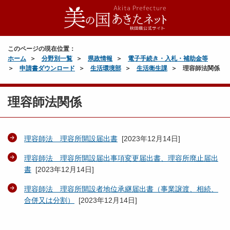
このページの現在位置：
ホーム
分野別一覧
県政情報
電子手続き・入札・補助金等
申請書ダウンロード
生活環境部
生活衛生課
理容師法関係
理容師法関係
理容師法 理容所開設届出書
[
2023年12月14日
]
理容師法 理容所開設届出事項変更届出書、理容所廃止届出
書
[
2023年12月14日
]
理容師法 理容所開設者地位承継届出書（事業譲渡、相続、
合併又は分割）
[
2023年12月14日
]