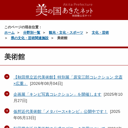
このページの現在位置：
ホーム
分野別一覧
観光・文化・スポーツ
文化・芸術
県の文化・芸術関連施設
美術館
美術館
【秋田県立近代美術館】特別展「原安三郎コレクション 北斎
×広重」
[
2026年08月04日
]
企画展「キンビ写真コレクション」を開催します
[
2025年10
月27日
]
仮想近代美術館「メタバース×キンビ」公開中です！
[
2025
年05月13日
]