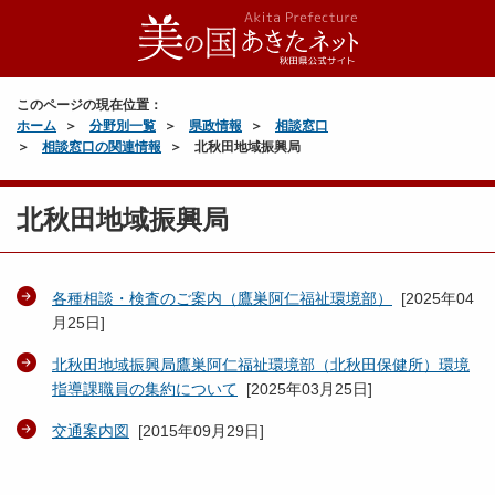
このページの現在位置：
ホーム
分野別一覧
県政情報
相談窓口
相談窓口の関連情報
北秋田地域振興局
北秋田地域振興局
各種相談・検査のご案内（鷹巣阿仁福祉環境部）
[
2025年04
月25日
]
北秋田地域振興局鷹巣阿仁福祉環境部（北秋田保健所）環境
指導課職員の集約について
[
2025年03月25日
]
交通案内図
[
2015年09月29日
]