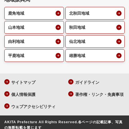
鹿角地域
北秋田地域
山本地域
秋田地域
由利地域
仙北地域
平鹿地域
雄勝地域
サイトマップ
ガイドライン
個人情報保護
著作権・リンク・免責事項
ウェブアクセシビリティ
AKITA Prefecture All Rights Reserved.
各ページの記載記事、写真
の無断転載を禁じます