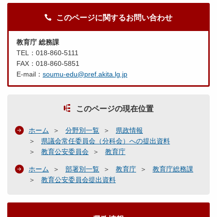
このページに関するお問い合わせ
教育庁 総務課
TEL：018-860-5111
FAX：018-860-5851
E-mail：
soumu-edu@pref.akita.lg.jp
このページの現在位置
ホーム
分野別一覧
県政情報
県議会常任委員会（分科会）への提出資料
教育公安委員会
教育庁
ホーム
部署別一覧
教育庁
教育庁総務課
教育公安委員会提出資料