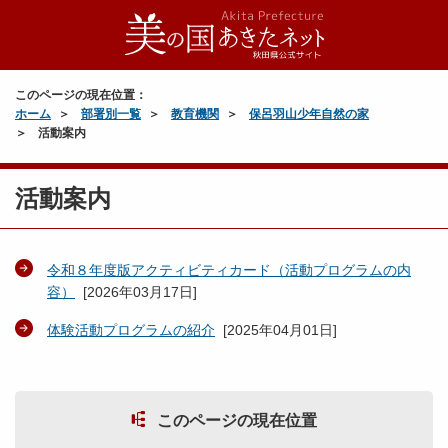
このページの現在位置：
ホーム
部署別一覧
教育機関
保呂羽山少年自然の家
活動案内
活動案内
令和８年度版アクティビティカード（活動プログラムの内
容）
[
2026年03月17日
]
体験活動プログラムの紹介
[
2025年04月01日
]
このページの現在位置