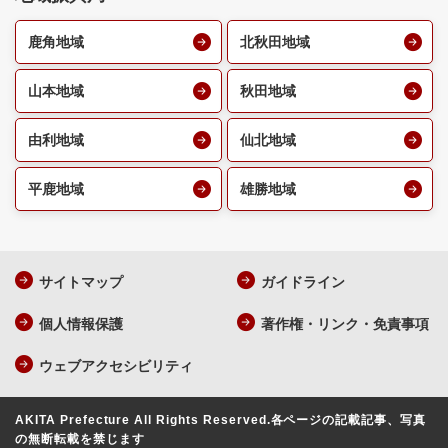
鹿角地域
北秋田地域
山本地域
秋田地域
由利地域
仙北地域
平鹿地域
雄勝地域
サイトマップ
ガイドライン
個人情報保護
著作権・リンク・免責事項
ウェブアクセシビリティ
AKITA Prefecture All Rights Reserved.
各ページの記載記事、写真
の無断転載を禁じます