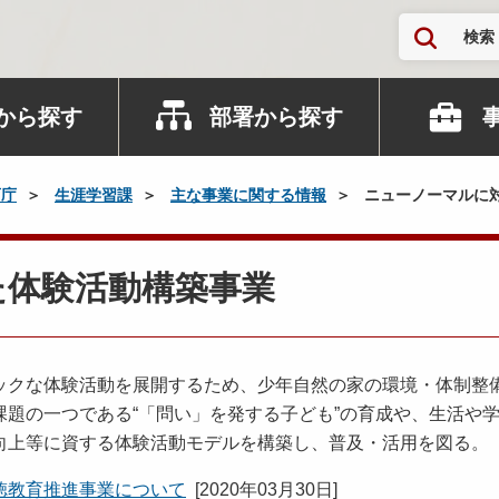
検索
から探す
部署から探す
育庁
生涯学習課
主な事業に関する情報
ニューノーマルに
た体験活動構築事業
クな体験活動を展開するため、少年自然の家の環境・体制整
題の一つである“「問い」を発する子ども”の育成や、生活や
向上等に資する体験活動モデルを構築し、普及・活用を図る。
徳教育推進事業について
[
2020年03月30日
]