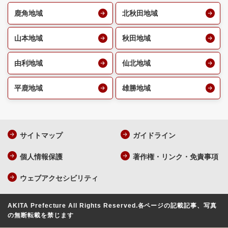
鹿角地域
北秋田地域
山本地域
秋田地域
由利地域
仙北地域
平鹿地域
雄勝地域
サイトマップ
ガイドライン
個人情報保護
著作権・リンク・免責事項
ウェブアクセシビリティ
AKITA Prefecture All Rights Reserved.
各ページの記載記事、写真
の無断転載を禁じます