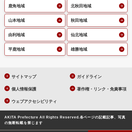
鹿角地域
北秋田地域
山本地域
秋田地域
由利地域
仙北地域
平鹿地域
雄勝地域
サイトマップ
ガイドライン
個人情報保護
著作権・リンク・免責事項
ウェブアクセシビリティ
AKITA Prefecture All Rights Reserved.
各ページの記載記事、写真
の無断転載を禁じます