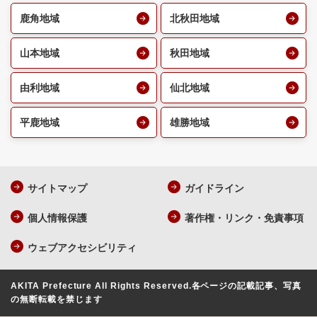
鹿角地域
北秋田地域
山本地域
秋田地域
由利地域
仙北地域
平鹿地域
雄勝地域
サイトマップ
ガイドライン
個人情報保護
著作権・リンク・免責事項
ウェブアクセシビリティ
AKITA Prefecture All Rights Reserved.
各ページの記載記事、写真
の無断転載を禁じます