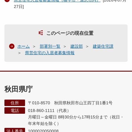
県営住宅入居者募集情報（横手市・湯沢市内）
[
2026年07月
27日
]
このページの現在位置
ホーム
部署別一覧
建設部
建築住宅課
県営住宅の入居者募集情報
秋田県庁
住所
〒010-8570 秋田県秋田市山王四丁目1番1号
電話
018-860-1111（代表）
月曜日～金曜日 8時30分から17時15分まで
（祝日・
年末年始を除く）
法人番号
1000020050008