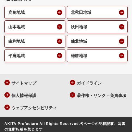
鹿角地域
北秋田地域
山本地域
秋田地域
由利地域
仙北地域
平鹿地域
雄勝地域
サイトマップ
ガイドライン
個人情報保護
著作権・リンク・免責事項
ウェブアクセシビリティ
AKITA Prefecture All Rights Reserved.
各ページの記載記事、写真
の無断転載を禁じます