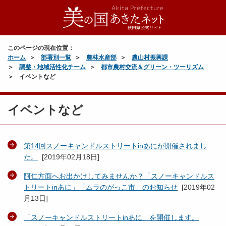
このページの現在位置：
ホーム
部署別一覧
農林水産部
農山村振興課
調整・地域活性化チーム
都市農村交流＆グリーン・ツーリズム
イベントなど
イベントなど
第14回スノーキャンドルストリートinあにが開催されまし
た。
[
2019年02月18日
]
阿仁方面へお出かけしてみませんか？「スノーキャンドルス
トリートinあに」「ムラのがっこ市」のお知らせ
[
2019年02
月13日
]
「スノーキャンドルストリートinあに」を開催します。