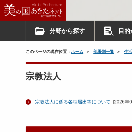
分野から探す
目的
このページの現在位置：
ホーム
部署別一覧
生
宗教法人
宗教法人に係る各種届出等について
[
2026年