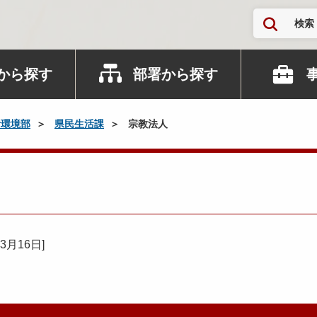
検索
から探す
部署から探す
活環境部
県民生活課
宗教法人
03月16日
]