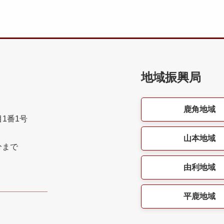
地域振興局
鹿角地域
目1番1号
山本地域
分まで
由利地域
平鹿地域