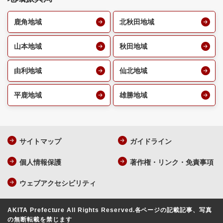
鹿角地域
北秋田地域
山本地域
秋田地域
由利地域
仙北地域
平鹿地域
雄勝地域
サイトマップ
ガイドライン
個人情報保護
著作権・リンク・免責事項
ウェブアクセシビリティ
AKITA Prefecture All Rights Reserved.
各ページの記載記事、写真
の無断転載を禁じます