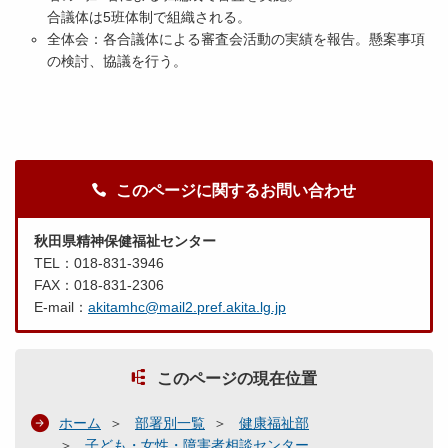
合議体は5班体制で組織される。
全体会：各合議体による審査会活動の実績を報告。懸案事項
の検討、協議を行う。
このページに関するお問い合わせ
秋田県精神保健福祉センター
TEL：018-831-3946
FAX：018-831-2306
E-mail：
akitamhc@mail2.pref.akita.lg.jp
このページの現在位置
ホーム
部署別一覧
健康福祉部
子ども・女性・障害者相談センター