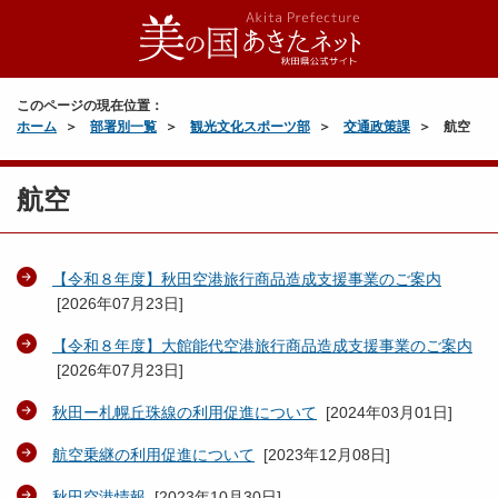
このページの現在位置：
ホーム
部署別一覧
観光文化スポーツ部
交通政策課
航空
航空
【令和８年度】秋田空港旅行商品造成支援事業のご案内
[
2026年07月23日
]
【令和８年度】大館能代空港旅行商品造成支援事業のご案内
[
2026年07月23日
]
秋田ー札幌丘珠線の利用促進について
[
2024年03月01日
]
航空乗継の利用促進について
[
2023年12月08日
]
秋田空港情報
[
2023年10月30日
]