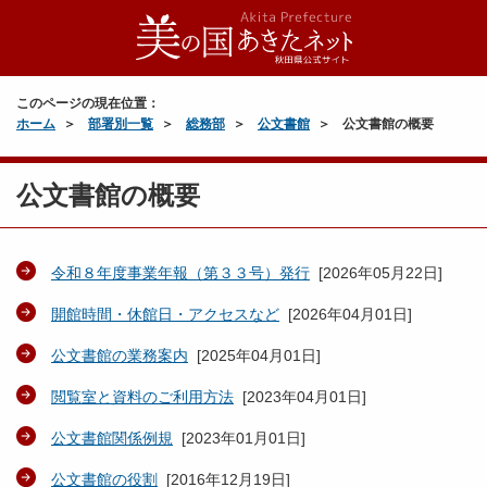
このページの現在位置：
ホーム
部署別一覧
総務部
公文書館
公文書館の概要
公文書館の概要
令和８年度事業年報（第３３号）発行
[
2026年05月22日
]
開館時間・休館日・アクセスなど
[
2026年04月01日
]
公文書館の業務案内
[
2025年04月01日
]
閲覧室と資料のご利用方法
[
2023年04月01日
]
公文書館関係例規
[
2023年01月01日
]
公文書館の役割
[
2016年12月19日
]