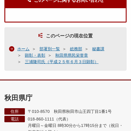
このページに関するお問い合わせ
このページの現在位置
ホーム
部署別一覧
総務部
秘書課
顕彰・表彰
秋田県県民栄誉章
三浦隆司氏（平成２５年６月３日顕彰）
秋田県庁
住所
〒010-8570 秋田県秋田市山王四丁目1番1号
電話
018-860-1111（代表）
月曜日～金曜日 8時30分から17時15分まで
（祝日・