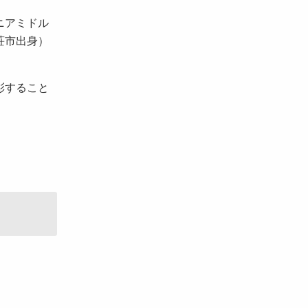
ニアミドル
荘市出身）
彰すること