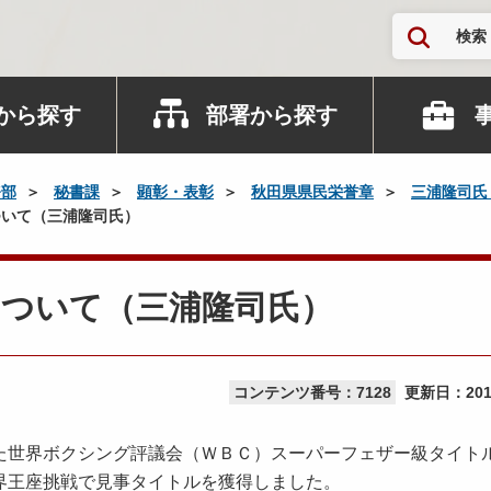
検索
から探す
部署から探す
務部
秘書課
顕彰・表彰
秋田県県民栄誉章
三浦隆司氏
いて（三浦隆司氏）
について（三浦隆司氏）
コンテンツ番号：7128
更新日：
20
た世界ボクシング評議会（ＷＢＣ）スーパーフェザー級タイト
界王座挑戦で見事タイトルを獲得しました。