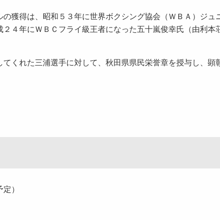
ルの獲得は、昭和５３年に世界ボクシング協会（ＷＢＡ）ジュ
成２４年にＷＢＣフライ級王者になった五十嵐俊幸氏（由利本
してくれた三浦選手に対して、秋田県県民栄誉章を授与し、顕
予定）