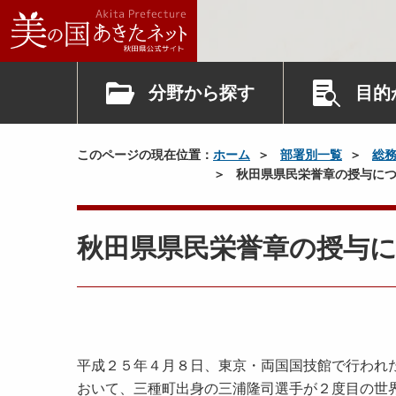
分野から探す
目的
このページの現在位置：
ホーム
部署別一覧
総
秋田県県民栄誉章の授与につ
秋田県県民栄誉章の授与
平成２５年４月８日、東京・両国国技館で行われ
おいて、三種町出身の三浦隆司選手が２度目の世