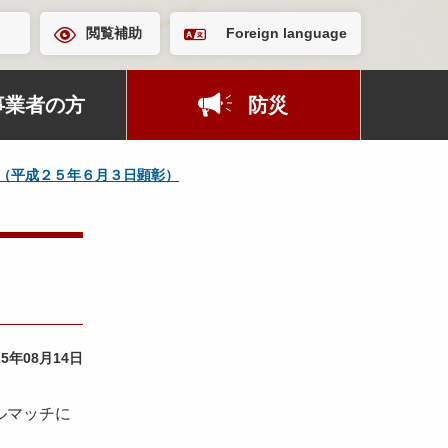
閲覧補助
Foreign language
事業者の方
防災
（平成２５年６月３日顕彰）
15年08月14日
ルマッチに