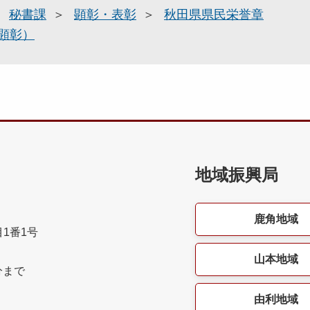
秘書課
顕彰・表彰
秋田県県民栄誉章
顕彰）
地域振興局
鹿角地域
目1番1号
山本地域
分まで
由利地域