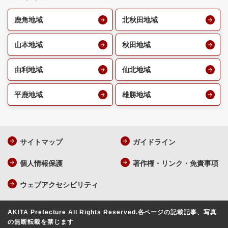
鹿角地域
北秋田地域
山本地域
秋田地域
由利地域
仙北地域
平鹿地域
雄勝地域
サイトマップ
ガイドライン
個人情報保護
著作権・リンク・免責事項
ウェブアクセシビリティ
AKITA Prefecture All Rights Reserved.
各ページの記載記事、写真
の無断転載を禁じます